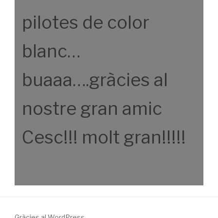
pilotes de color
blanc…
buaaa….gràcies al
nostre gran amic
Cesc!!! molt gran!!!!!
Gràcies al WordPress